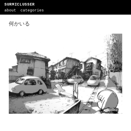
SURMICLUSSER
about
categories
何かいる