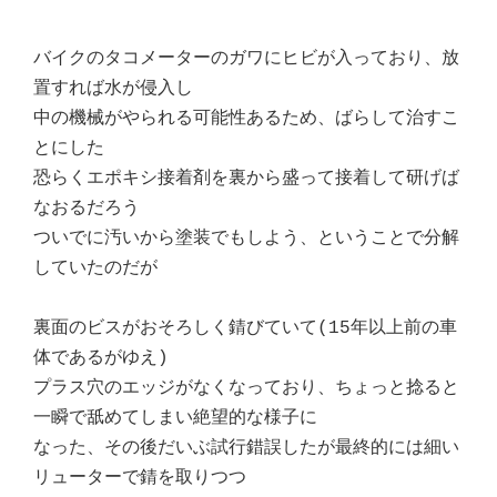
バイクのタコメーターのガワにヒビが入っており、放
置すれば水が侵入し
中の機械がやられる可能性あるため、ばらして治すこ
とにした
恐らくエポキシ接着剤を裏から盛って接着して研げば
なおるだろう
ついでに汚いから塗装でもしよう、ということで分解
していたのだが
裏面のビスがおそろしく錆びていて(15年以上前の車
体であるがゆえ)
プラス穴のエッジがなくなっており、ちょっと捻ると
一瞬で舐めてしまい絶望的な様子に
なった、その後だいぶ試行錯誤したが最終的には細い
リューターで錆を取りつつ