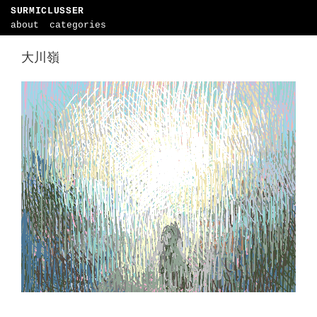
SURMICLUSSER
about
categories
大川嶺