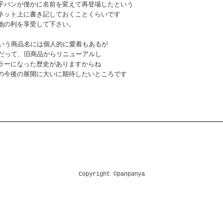
子パンが僅かに名前を変えて再登場したという
ネット上に書き記しておくことくらいです
地の利を享受して下さい。
という商品名には個人的に愛着もあるが
｣だって、旧商品からリニューアルし
ラーになった歴史がありますからね
の今後の展開に大いに期待したいところです