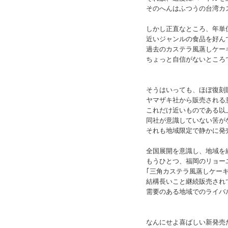
そのへんはふつうの台湾カ
しかし正直なところ、年単
近いジャンルの食品を好ん
過去のカステラ風蒸しケー
ちょっと自信がないところ
そうはいっても、ほぼ復刻
ヤマザキ社から販売される
これだけ近いものである以
同社が意識していない筈が
それも地域限定で静かに発
全国展開を意識し、地域を
もうひとつ、福岡のリョー
｢三角カステラ風蒸しケー
結構長いこと継続販売され
需要のある地域でのライバ
なんにせよ喜ばしい新発売