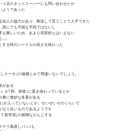
いう店のネットスーパーにも問い合わせたが
いようであった
る知人の協力があり、郵送して貰うことで入手できた
、誰にでも可能な手段ではないし
手も難しいため、あまり現実的とはいえない
……
とする時のハードルの高さを味わった
蒸しケーキ｣の後継とみて間違いないでしょう。
差がある
｣ が｢卵、卵黄｣に置き換わっているとか
分量に微妙な多寡がある
)｣が入っていないとか。せいぜいそのくらいで
かなり近いものであるようです
って新登場｣の範疇なかんじする
カステラ風蒸しパン｣も