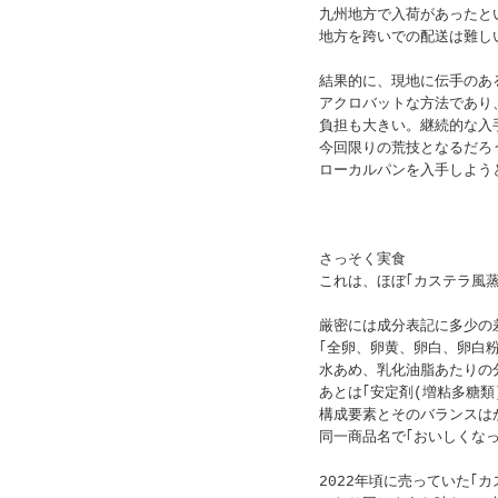
九州地方で入荷があったと
地方を跨いでの配送は難し
結果的に、現地に伝手のあ
アクロバットな方法であり
負担も大きい。継続的な入
今回限りの荒技となるだろう
ローカルパンを入手しよう
さっそく実食
これは、ほぼ｢カステラ風
厳密には成分表記に多少の
｢全卵、卵黄、卵白、卵白粉
水あめ、乳化油脂あたりの
あとは｢安定剤(増粘多糖類
構成要素とそのバランスは
同一商品名で｢おいしくな
2022年頃に売っていた｢