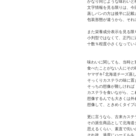
かなり同じような味わいと
文字情報を見る限りは、今
蒸しパンの方は後半に記載
包装形態が違うから、それ
また栄養成分表示を見る限
小判型ではなくて、正円に
十数％程度小さくなってい
味わいに関しても、当時と
食べたことがない人にその
ヤマザキ｢北海道チーズ蒸
そっくりカステラの味に置
そっちの想像が難しければ
カステラを食いながら、こ
想像するんでも大きくは外
想像して、ときめくタイプ
更に言うなら、古来カステ
その派生商品として北海道
思えるくらい、素直で衒い
それ故、過度にハードルを