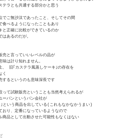
ステラとも共通する部分かと思う
位でご無沙汰であったこと、そしてその間
で食べるようになったこともあり
キと正確に比較ができているのか
ではあるのだが。
販売と言っていいレベルの品が
意味は計り知れません。
上、 旧｢カステラ風蒸しケーキ｣の存在を
なく
売するというのも意味深長です
絞って試験販売ということも当然考えられるが
ユーパンというパン会社が
キ｣という商品を出している(これもなかなかうまい)
ており、定番になっているようなので
ル商品として出動させた可能性もなくはない
だ