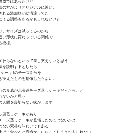
構成ではあったけど
回の方がよりオリジナルに近い。
される添加物が結構違ってた
による調整もあるかもしれないけど
り、サイズは減ってるのかな
近い形状に変わっている関係で
る模様。
変わらないといって差し支えないと思う
味を説明するとしたら
しケーキ｣のチーズ部分を
き換えたものを想像したらよい。
れの食感が北海道チーズ蒸しケーキだったら、と
れないかと思う
の人間を裏切らない味がします
ラ風蒸しケーキがあり
チーズ蒸しケーキが登場したのではないかと
のない素朴な味わいでもある
上げて食べると肩透かしになってしまうかもしれない