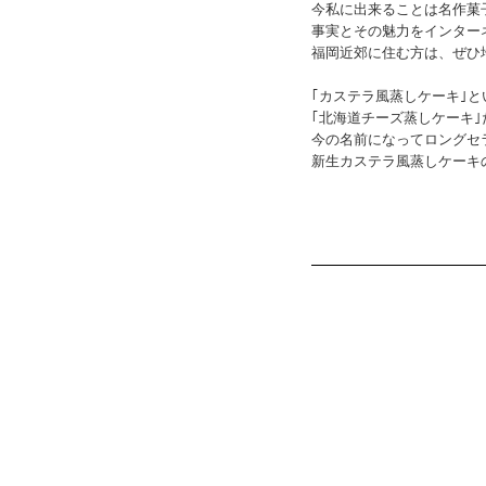
今私に出来ることは名作菓
事実とその魅力をインター
福岡近郊に住む方は、ぜひ
｢カステラ風蒸しケーキ｣
｢北海道チーズ蒸しケーキ
今の名前になってロングセ
新生カステラ風蒸しケーキ