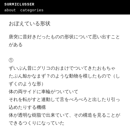
SURMICLUSSER
about
categories
おぼえている形状
唐突に昔好きだったものの形状について思い出すこと
がある
①
ずいぶん昔にグリコのおまけでついてきたおもちゃ
たぶん鯨かなまず？のような動物を模したもので（し
ずくのような形）
体の両サイドに車輪がついていて
それを転がすと連動して舌をべろべろと出したり引っ
込めたりする機構
体が透明な樹脂で出来ていて、その構造を見ることが
できるつくりになっていた