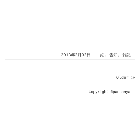
2013年2月03日
絵
,
告知
,
雑記
Older ≫