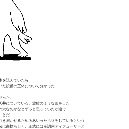
本を読んでいたら
いた設備の正体について分かった
だった。
天井についている、波紋のような形をした
の穴なのかなとずっと思っていたが逆で
ことだ
行き届かせるためああいった形状をしているという
名は商標らしく、正式には空調用ディフューザーと