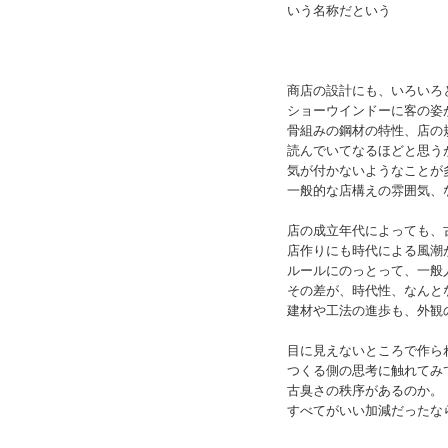
いう名称だという
商店の設計にも、いろいろ
ショーウインドーに客の姿
骨組みの鋼材の特性、店の
読んでいてなるほどと思う
気が付かないようなことが
一般的な店構えの雰囲気、
店の成立年代によっても、
店作りにも時代による風潮
ルールにのっとって、一般
その差が、時代性、なんと
建材や工法の進歩も、外観
目に見えないところで作ら
つくる側の思考に触れてみ
古臭さの秩序があるのか。
すべてがいい加減だったな