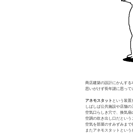
商店建築の設計にかんする
思いがけず長年謎に思って
アネモスタット
という装置
しばしば公共施設や店舗の
空気口らしき穴で、換気扇
空調の吹き出し口だという
空気を部屋のすみずみまで
またアネモスタットという