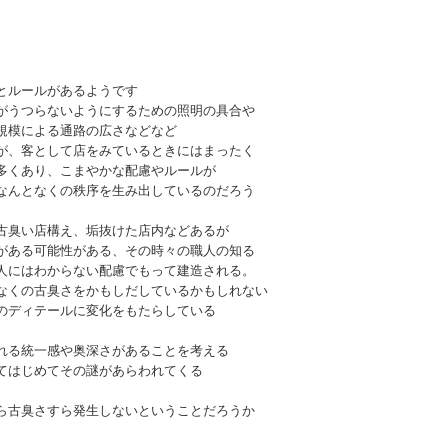
とルールがあるようです
がうつらないようにするための照明の具合や
規模による通路の広さなどなど
が、客として店をみているときにはまったく
多くあり、こまやかな配慮やルールが
なんとなくの秩序を生み出しているのだろう
古臭い店構え、垢抜けた店内などあるが
がある可能性がある、その時々の職人の知る
人にはわからない配慮でもって建造される。
なくの古臭さをかもしだしているかもしれない
のディテールに変化をもたらしている
れる統一感や奥深さがあることを考える
てはじめてその謎があらわれてくる
ら古臭さすら発生しないということだろうか