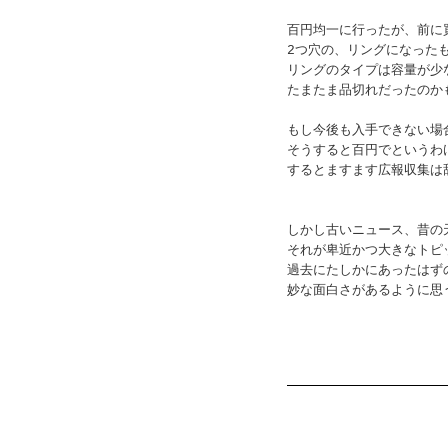
百円均一に行ったが、前に
2つ穴の、リングになった
リングのタイプは容量が少
たまたま品切れだったのか
もし今後も入手できない場
そうすると百円でというわ
するとますます広報収集は
しかし古いニュース、昔の
それが卑近かつ大きなトピ
過去にたしかにあったはず
妙な面白さがあるように思