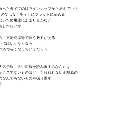
買ったタイプのはラインナップから消えていた
ものではなく串刺しにフラットに留める
ないため用途にあまり合わない
もしれないが
合、文房具屋等で買う必要がある
けにはいかなくなる
辞めづらくなっていくだろう
天気予報、古い広報を読み返すのなんかは
ックスでないものほど、普段触れない距離感の
のなんでもないものを掘り返す
う