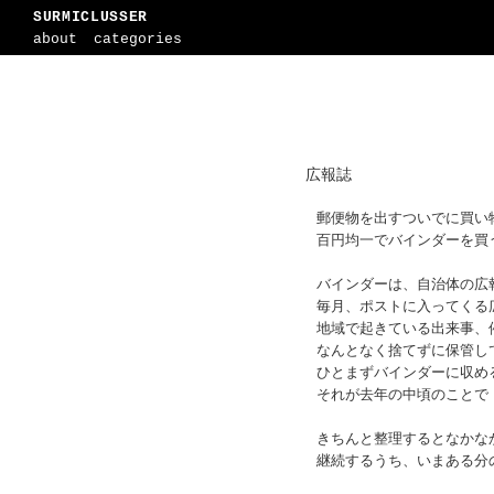
SURMICLUSSER
about
categories
広報誌
郵便物を出すついでに買い
百円均一でバインダーを買
バインダーは、自治体の広
毎月、ポストに入ってくる
地域で起きている出来事、
なんとなく捨てずに保管し
ひとまずバインダーに収め
それが去年の中頃のことで
きちんと整理するとなかな
継続するうち、いまある分