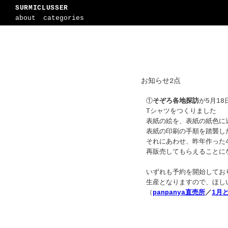
SURMICLUSSER
about
categories
お知らせ2点
①
そぞろ各地探訪
が5月1
Tシャツをつくりました
表紙の絵を、表紙の紙色に
表紙の印刷の手順を踏襲し
それにあわせ、昨年作った
再販売してもらえることに
いずれも予約を開始してお
生産となりますので、ほし
（
panpanya直売所
／
1月