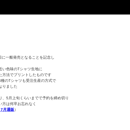
8日に一般発売となることを記念し
近い色味のTシャツ生地に
た方法でプリントしたものです
4種のTシャツも受注生産の方式で
なりました
り、5月上旬くらいまでで予約を締め切り
い方は何卒お忘れなく
と7月通販
）