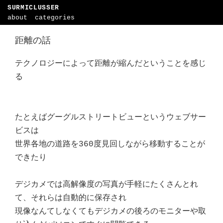
SURMICLUSSER
about
categories
距離の話
テクノロジーによって距離が縮んだということを感じ
る
たとえばグーグルストリートビューというウェブサー
ビスは
世界各地の道路を360度見回しながら移動することが
できたり
デジカメでは高解像度の写真が手軽にたくさんとれ
て、それらは自動的に保存され
現像なんてしなくてもデジカメの後ろのモニターや取