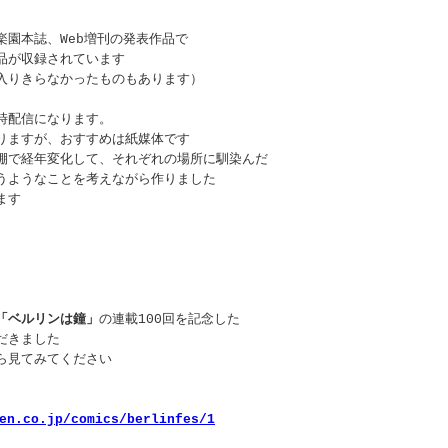
楽園本誌、Web増刊の発表作品で
品が収録されています
入りきらなかったものもあります）
時配信になります。
りますが、おすすめは紙媒体です
棚で経年変化して、それぞれの場所に馴染んだ
うようなことを考えながら作りました
ます
「ベルリンは鐘」
の連載100回を記念した
だきました
ら見てみてください
en.co.jp/comics/berlinfes/1