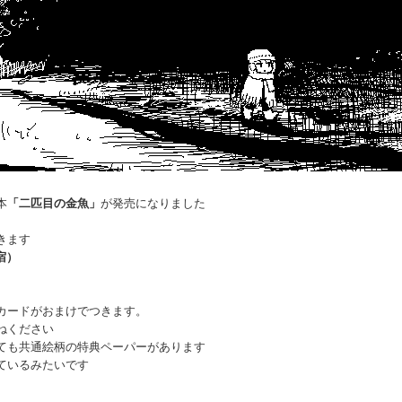
本
「二匹目の金魚」
が発売になりました
きます
宿）
カードがおまけでつきます。
ねください
ても共通絵柄の特典ペーパーがあります
ているみたいです