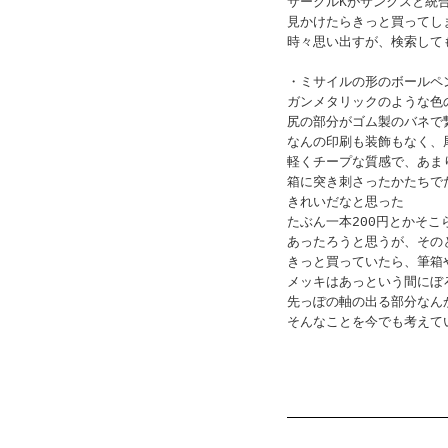
サークルKがサンクスと統
見かけたらきっと買ってし
時々思い出すが、検索して
・ミサイルの形のボールペ
ガンメタリックのような色
尻の部分がゴム製のバネで
なんの印刷も装飾もなく、
軽くチープな質感で、あま
箱に突き刺さったかたちで
きれいだなと思った
たぶん一本200円とかそ
あったろうと思うが、その
きっと買っていたら、筆箱
メッキはあっという間にぼ
先っぽの軸の出る部分なん
そんなことを今でも考えて