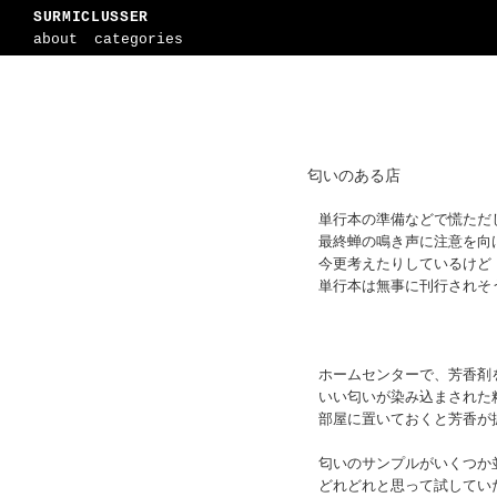
SURMICLUSSER
about
categories
匂いのある店
単行本の準備などで慌ただ
最終蝉の鳴き声に注意を向
今更考えたりしているけど
単行本は無事に刊行されそ
ホームセンターで、芳香剤
いい匂いが染み込まされた
部屋に置いておくと芳香が
匂いのサンプルがいくつか
どれどれと思って試してい