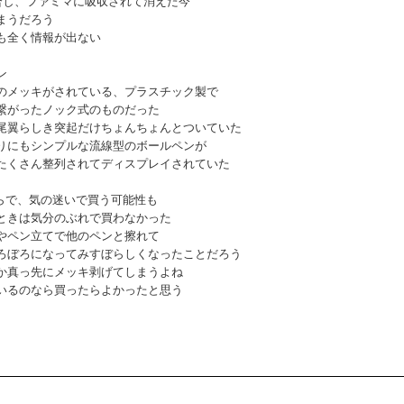
合し、ファミマに吸収されて消えた今
まうだろう
も全く情報が出ない
ン
のメッキがされている、プラスチック製で
繋がったノック式のものだった
尾翼らしき突起だけちょんちょんとついていた
りにもシンプルな流線型のボールペンが
たくさん整列されてディスプレイされていた
こらで、気の迷いで買う可能性も
ときは気分のぶれで買わなかった
やペン立てで他のペンと擦れて
ろぼろになってみすぼらしくなったことだろう
か真っ先にメッキ剥げてしまうよね
いるのなら買ったらよかったと思う