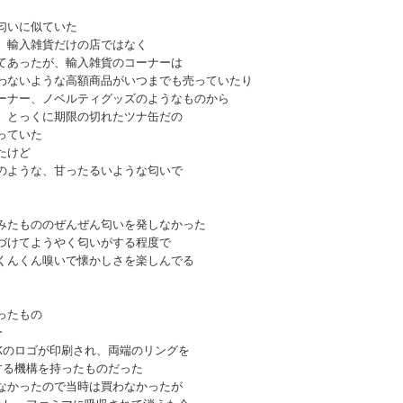
匂いに似ていた
、輸入雑貨だけの店ではなく
てあったが、輸入雑貨のコーナーは
わないような高額商品がいつまでも売っていたり
ーナー、ノベルティグッズのようなものから
、とっくに期限の切れたツナ缶だの
っていた
たけど
のような、甘ったるいような匂いで
みたもののぜんぜん匂いを発しなかった
づけてようやく匂いがする程度で
くんくん嗅いで懐かしさを楽しんでる
ったもの
ー
Kのロゴが印刷され、両端のリングを
する機構を持ったものだった
なかったので当時は買わなかったが