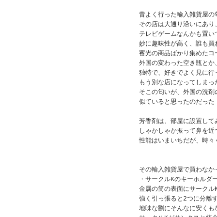
昔よく行った輸入雑貨屋の
その店は大通り沿いにあり
テレビゲームなんかも置い
妙に趣味性が高く、誰も買
蓄光の商品ばかり集めたコ
外国の変わった空き瓶とか
独特で、好きでよく見に行
もう別な店になってしまっ
そこの匂いが、外国の洗剤
似ていると思ったのだった
芳香剤は、部屋に設置して
しゃかしゃか振って鼻を近
性能はいまいちだが、時々
その輸入雑貨屋で買わなか
・サークルKのキーホルダ
金属の筒の表面にサークル
強く引っ張ると2つに分離
地味な割にそんなに安くも