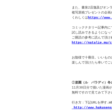
また、書泉2店舗及びオン
複写原稿プレゼントの企画
くわしくは
https://www.
コミックナタリー記事内に
試し読みできるようになっ
ご購読の参考に読んで頂け
https://natalie.mu/c
お陰様で十冊目。いいもの
楽しんで頂けたら幸いでご
②
楽園（ル パラディ）冬
11月30日分で描いた漫画
無料ですので見てみて下さ
行き方：下記URLを押す→
http://www.hakusens