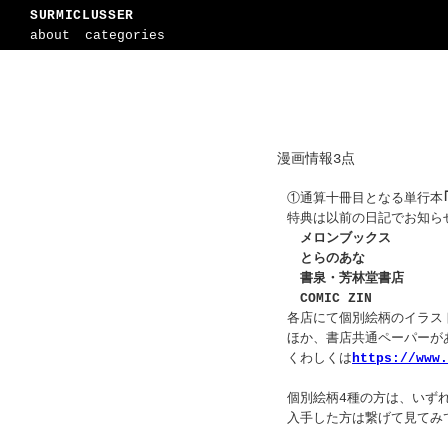
SURMICLUSSER
about
categories
漫画情報3点
①通算十冊目となる単行本
特典は以前の日記でお知ら
メロンブックス
とらのあな
書泉・芳林堂書店
COMIC ZIN
各店にて個別絵柄のイラス
ほか、書店共通ペーパーが
くわしくは
https://www
個別絵柄4種の方は、いず
入手した方は繋げて見てみ