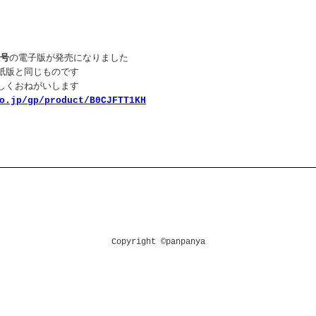
3号
の電子版が発売になりました
紙版と同じものです
しくおねがいします
o.jp/gp/product/B0CJFTT1KH