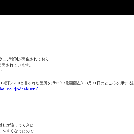
ウェブ増刊が開催されており
公開されています。
い
WEB増刊へGOと書かれた箇所を押す(中段画面左)→3月31日のところを押す→
ha.co.jp/rakuen/
感じが強まってきた
しやすくなったので