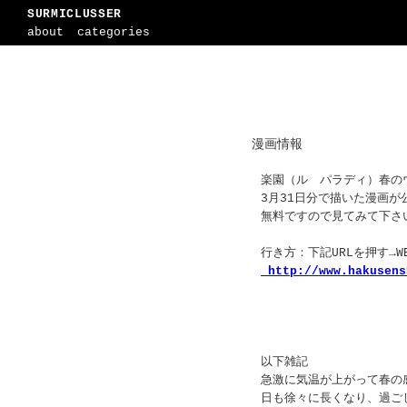
SURMICLUSSER
about
categories
漫画情報
楽園（ル パラディ）春の
3月31日分で描いた漫画が
無料ですので見てみて下さ
行き方：下記URLを押す→
http://www.hakusens
以下雑記
急激に気温が上がって春の
日も徐々に長くなり、過ご