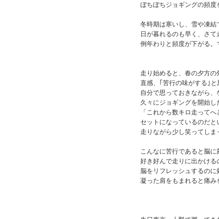
ぼちぼちジョギングの頻度
冬時期は寒いし、雪や凍結
日が暮れるのも早く、さて
例年わりと頻度が下がる。
走り始めると、春の夕方の
直感、｢苦行の味がする｣と
自分で思っておきながら、
久々にジョギングを開始し
「これから数キロ走ってへ
セットになっているのだと
走りながら少し笑ってしま
こんなに苦行であると脳に
好き好んで走りに出かける
脳をリフレッシュするのに
凝った肩をもまれると痛み