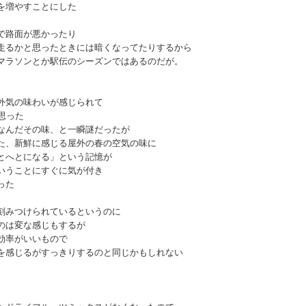
を増やすことにした
で路面が悪かったり
走るかと思ったときには暗くなってたりするから
マラソンとか駅伝のシーズンではあるのだが。
外気の味わいが感じられて
思った
なんだその味、と一瞬謎だったが
た、新鮮に感じる屋外の春の空気の味に
とへとになる」という記憶が
いうことにすぐに気が付き
った
刻みつけられているというのに
のは変な感じもするが
効率がいいもので
を感じるがすっきりするのと同じかもしれない